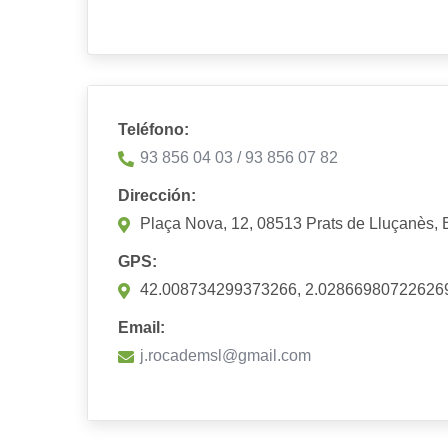
Teléfono:
93 856 04 03 / 93 856 07 82
Dirección:
Plaça Nova, 12, 08513 Prats de Lluçanès, 
GPS:
42.008734299373266, 2.02866980722626
Email:
j.rocademsl@gmail.com