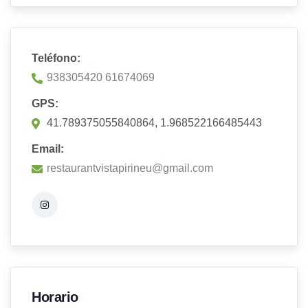
Teléfono:
938305420 61674069
GPS:
41.789375055840864, 1.968522166485443
Email:
restaurantvistapirineu@gmail.com
Horario