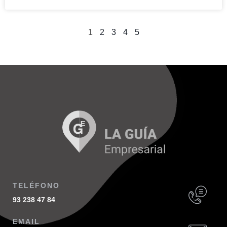
1
2
3
4
5
TELÉFONO
93 238 47 84
EMAIL