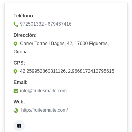
Teléfono:
972501332 - 679467416
Dirección:
Carrer Torras i Bages, 42, 17600 Figueres,
Girona
GPS:
42.259952860811126, 2.9668172412795615
Email:
info@fruitesmaite.com
Web:
http://fruitesmaite.com/