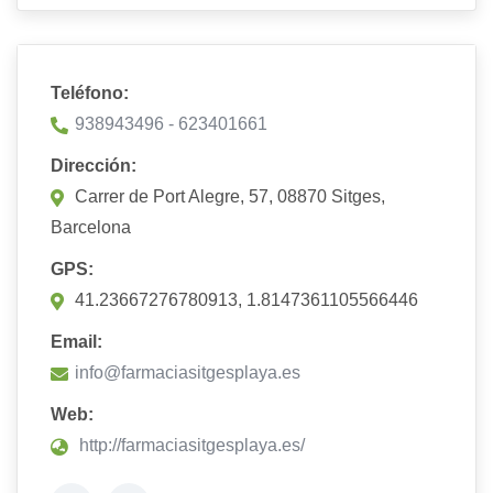
Teléfono:
938943496 - 623401661
Dirección:
Carrer de Port Alegre, 57, 08870 Sitges,
Barcelona
GPS:
41.23667276780913, 1.8147361105566446
Email:
info@farmaciasitgesplaya.es
Web:
http://farmaciasitgesplaya.es/