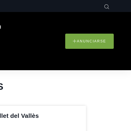
g
ANUNCIARSE
S
t del Vallès