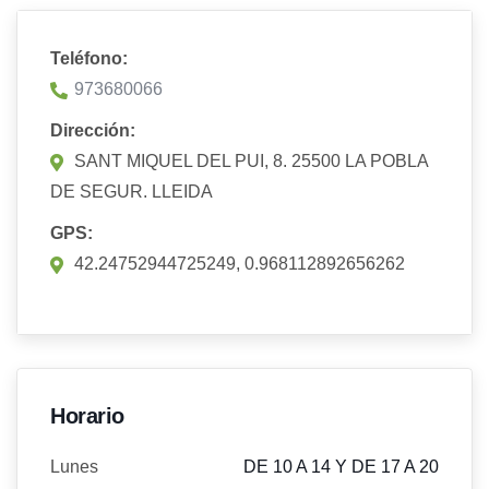
Teléfono:
973680066
Dirección:
SANT MIQUEL DEL PUI, 8. 25500 LA POBLA
DE SEGUR. LLEIDA
GPS:
42.24752944725249, 0.968112892656262
Horario
Lunes
DE 10 A 14 Y DE 17 A 20