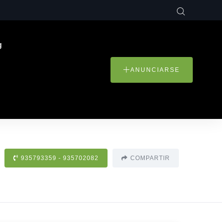
g
ANUNCIARSE
935793359 - 935702082
COMPARTIR