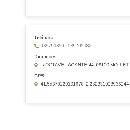
Teléfono:
935793359 - 935702082
Dirección:
c/ OCTAVE LACANTE 44. 08100 MOLLE
GPS:
41.55379229101678, 2.232331923936244