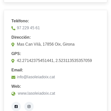
Teléfono:
97 229 45 61
Dirección:
Mas Can Vilà, 17856 Oix, Girona
GPS:
42.27142375451441, 2.523113535357059
Email:
info@lasoleiadoix.cat
Web:
www.lasoleiadoix.cat