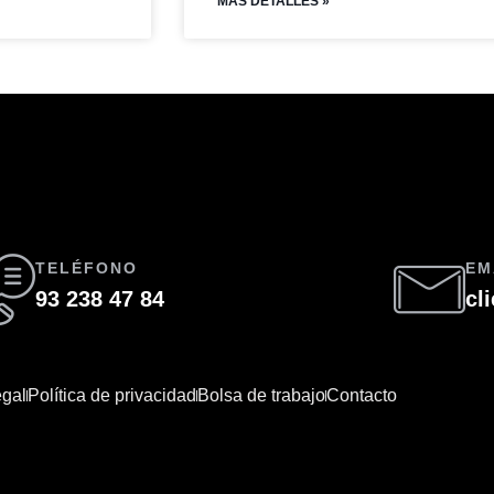
MAS DETALLES »
TELÉFONO
EM
93 238 47 84
cl
egal
Política de privacidad
Bolsa de trabajo
Contacto