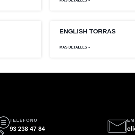
MAS DETALLES »
ENGLISH TORRAS
MAS DETALLES »
TELÉFONO
EM
93 238 47 84
cl