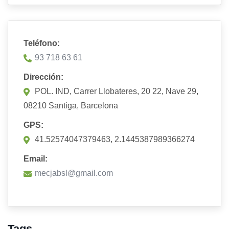
Teléfono:
93 718 63 61
Dirección:
POL. IND, Carrer Llobateres, 20 22, Nave 29,
08210 Santiga, Barcelona
GPS:
41.52574047379463, 2.1445387989366274
Email:
mecjabsl@gmail.com
Tags