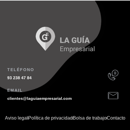
TELÉFONO
93 238 47 84
EMAIL
clientes@laguiaempresarial.com
Aviso legal
Política de privacidad
Bolsa de trabajo
Contacto