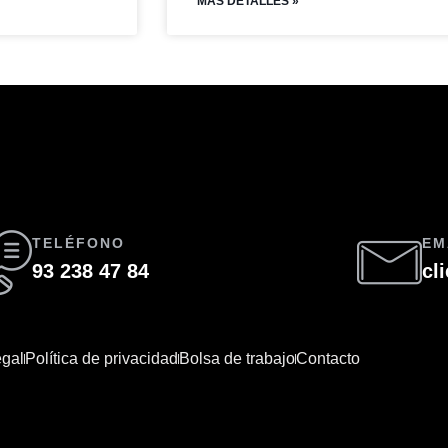
MAS DETALLES »
TELÉFONO
EM
93 238 47 84
cl
egal
Política de privacidad
Bolsa de trabajo
Contacto