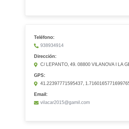
Teléfono:
938934914
Dirección:
C/ LEPANTO, 49. 08800 VILANOVA I LA
GPS:
41.22397771595437, 1.716016577169976
Email:
vilacar2015@gamil.com