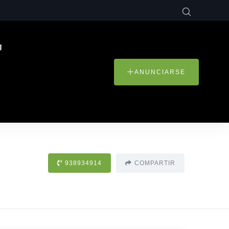
g
ANUNCIARSE
938934914
COMPARTIR