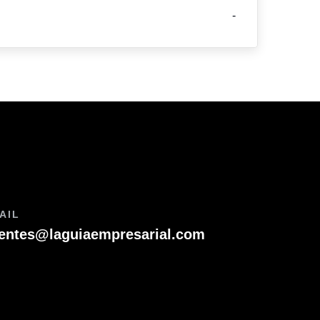
-
AIL
ientes@laguiaempresarial.com