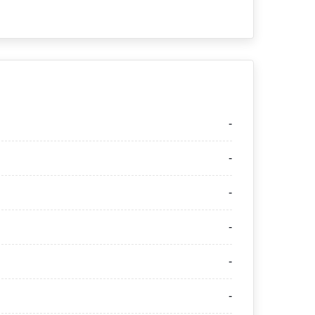
-
-
-
-
-
-