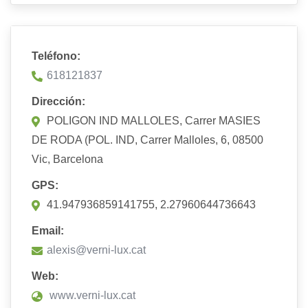
Teléfono:
618121837
Dirección:
POLIGON IND MALLOLES, Carrer MASIES
DE RODA (POL. IND, Carrer Malloles, 6, 08500
Vic, Barcelona
GPS:
41.947936859141755, 2.27960644736643
Email:
alexis@verni-lux.cat
Web:
www.verni-lux.cat