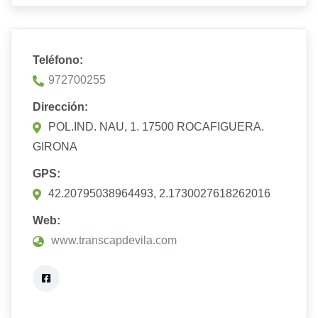
Teléfono:
972700255
Dirección:
POL.IND. NAU, 1. 17500 ROCAFIGUERA.
GIRONA
GPS:
42.20795038964493, 2.1730027618262016
Web:
www.transcapdevila.com