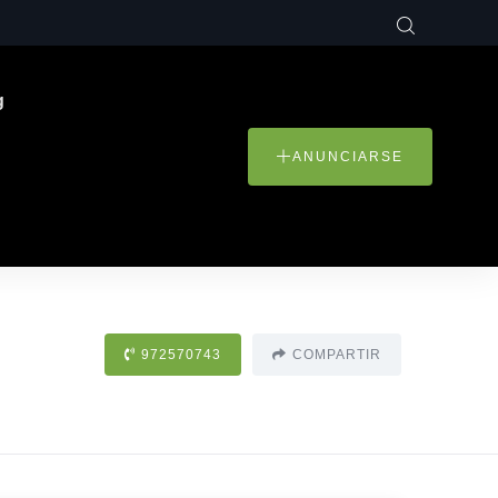
g
ANUNCIARSE
972570743
COMPARTIR