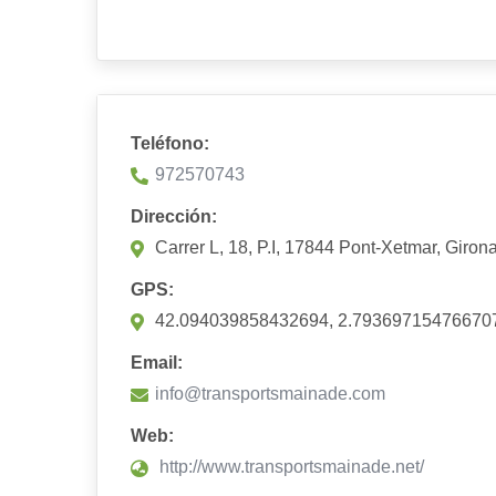
Teléfono:
972570743
Dirección:
Carrer L, 18, P.I, 17844 Pont-Xetmar, Giron
GPS:
42.094039858432694, 2.79369715476670
Email:
info@transportsmainade.com
Web:
http://www.transportsmainade.net/