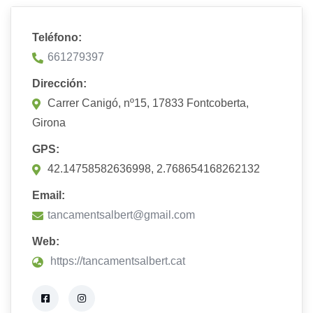
Teléfono:
661279397
Dirección:
Carrer Canigó, nº15, 17833 Fontcoberta,
Girona
GPS:
42.14758582636998, 2.768654168262132
Email:
tancamentsalbert@gmail.com
Web:
https://tancamentsalbert.cat