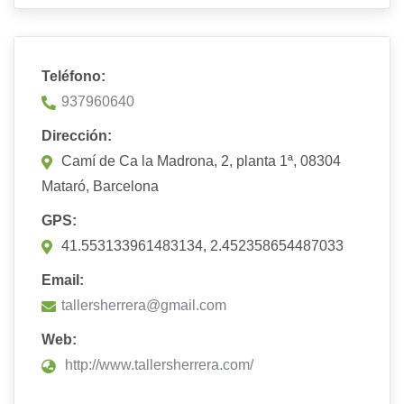
Teléfono:
937960640
Dirección:
Camí de Ca la Madrona, 2, planta 1ª, 08304
Mataró, Barcelona
GPS:
41.553133961483134, 2.452358654487033
Email:
tallersherrera@gmail.com
Web:
http://www.tallersherrera.com/