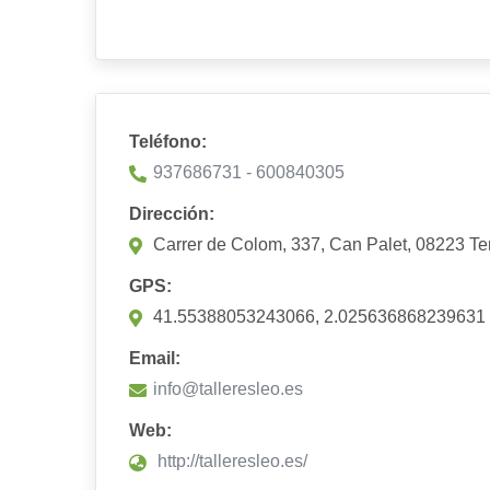
Teléfono:
937686731 - 600840305
Dirección:
Carrer de Colom, 337, Can Palet, 08223 Te
GPS:
41.55388053243066, 2.025636868239631
Email:
info@talleresleo.es
Web:
http://talleresleo.es/