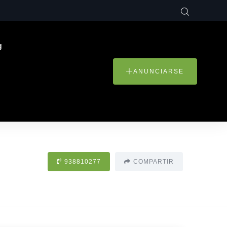
g
ANUNCIARSE
938810277
COMPARTIR