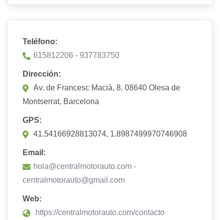
Teléfono:
615812206 - 937783750
Dirección:
Av. de Francesc Macià, 8, 08640 Olesa de
Montserrat, Barcelona
GPS:
41.54166928813074, 1.8987499970746908
Email:
hola@centralmotorauto.com -
centralmotorauto@gmail.com
Web:
https://centralmotorauto.com/contacto