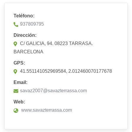
Teléfono:
937809795
Dirección:
C/ GALICIA, 94. 08223 TARRASA.
BARCELONA
GPS:
41.551141052969584, 2.012460070177678
Email:
savaz2007@savazterrassa.com
Web:
www.savazterrassa.com