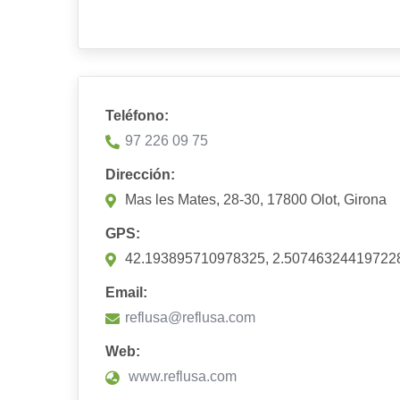
Teléfono:
97 226 09 75
Dirección:
Mas les Mates, 28-30, 17800 Olot, Girona
GPS:
42.193895710978325, 2.50746324419722
Email:
reflusa@reflusa.com
Web:
www.reflusa.com