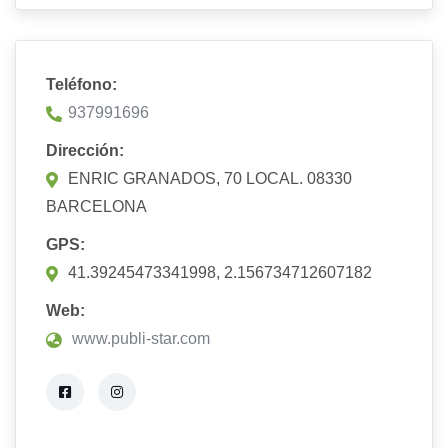
Teléfono:
937991696
Dirección:
ENRIC GRANADOS, 70 LOCAL. 08330
BARCELONA
GPS:
41.39245473341998, 2.156734712607182
Web:
www.publi-star.com