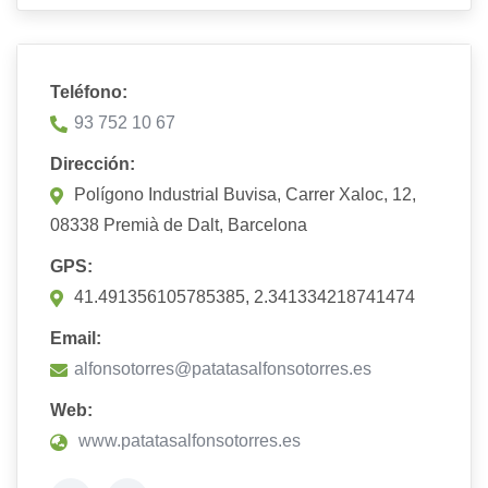
Teléfono:
93 752 10 67
Dirección:
Polígono Industrial Buvisa, Carrer Xaloc, 12,
08338 Premià de Dalt, Barcelona
GPS:
41.491356105785385, 2.341334218741474
Email:
alfonsotorres@patatasalfonsotorres.es
Web:
www.patatasalfonsotorres.es