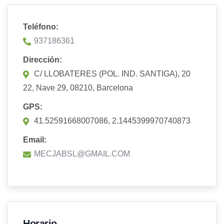
Teléfono:
937186361
Dirección:
C/ LLOBATERES (POL. IND. SANTIGA), 20
22, Nave 29, 08210, Barcelona
GPS:
41.52591668007086, 2.1445399970740873
Email:
MECJABSL@GMAIL.COM
Horario