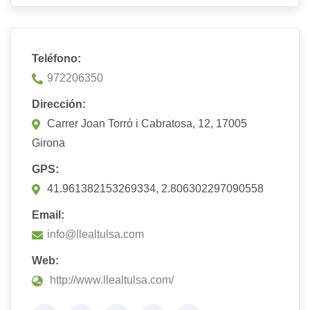
Teléfono:
972206350
Dirección:
Carrer Joan Torró i Cabratosa, 12, 17005
Girona
GPS:
41.961382153269334, 2.806302297090558
Email:
info@llealtulsa.com
Web:
http://www.llealtulsa.com/