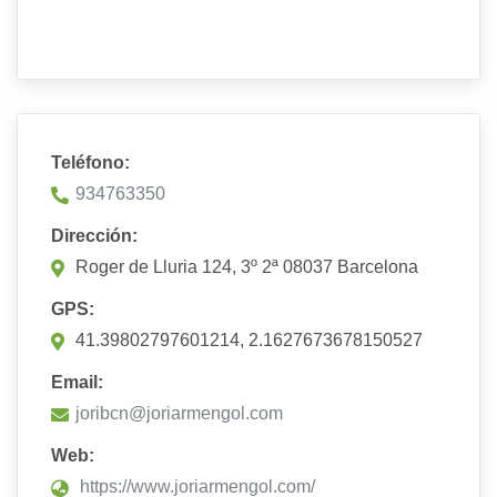
Teléfono:
934763350
Dirección:
Roger de Lluria 124, 3º 2ª 08037 Barcelona
GPS:
41.39802797601214, 2.1627673678150527
Email:
joribcn@joriarmengol.com
Web:
https://www.joriarmengol.com/