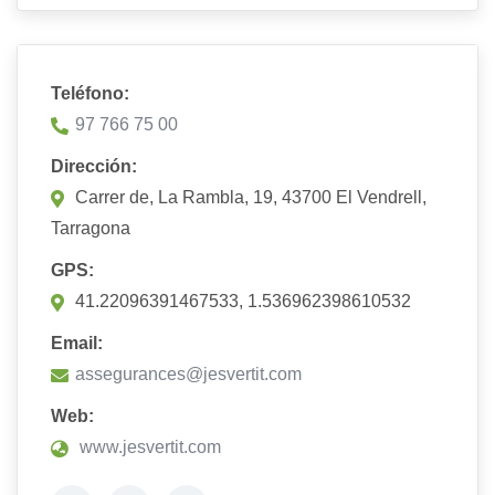
Teléfono:
97 766 75 00
Dirección:
Carrer de, La Rambla, 19, 43700 El Vendrell,
Tarragona
GPS:
41.22096391467533, 1.536962398610532
Email:
assegurances@jesvertit.com
Web:
www.jesvertit.com