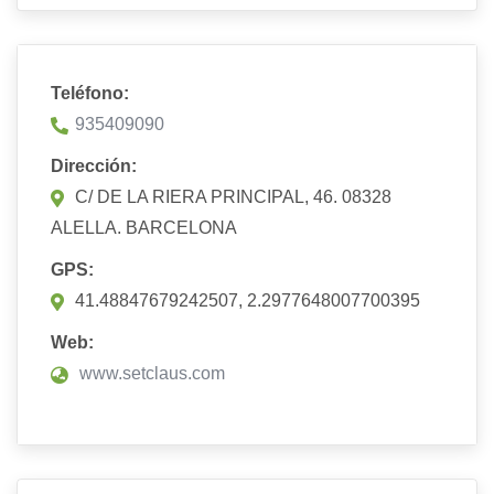
Teléfono:
935409090
Dirección:
C/ DE LA RIERA PRINCIPAL, 46. 08328
ALELLA. BARCELONA
GPS:
41.48847679242507, 2.2977648007700395
Web:
www.setclaus.com