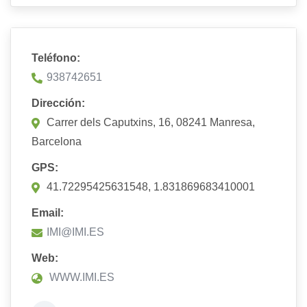
Teléfono:
938742651
Dirección:
Carrer dels Caputxins, 16, 08241 Manresa,
Barcelona
GPS:
41.72295425631548, 1.831869683410001
Email:
IMI@IMI.ES
Web:
WWW.IMI.ES