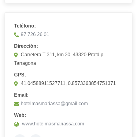
Teléfono:
97 726 26 01
Dirección:
Carretera T-311, km 30, 43320 Pratdip,
Tarragona
GPS:
41.04588911527711, 0.8573363854751371
Email:
hotelmasmariassa@gmail.com
Web:
www.hotelmasmariassa.com