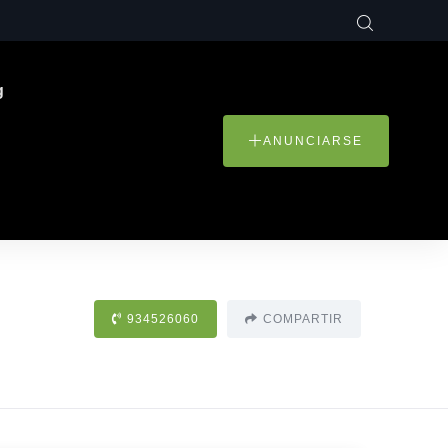
g
ANUNCIARSE
934526060
COMPARTIR