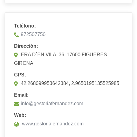
Teléfono:
972507750
Dirección:
ERA D´EN VILA, 36. 17600 FIGUERES.
GIRONA
GPS:
42.268099953642384, 2.9650195135525985
Email:
info@gestoriafernandez.com
Web:
www.gestoriafernandez.com