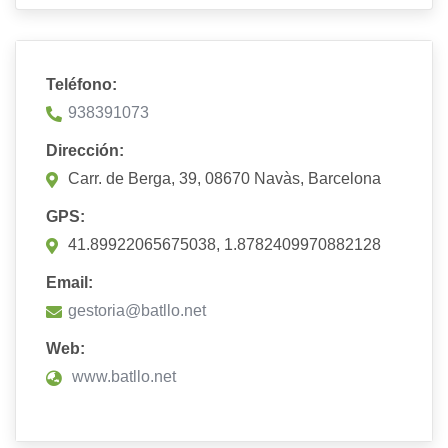
Teléfono:
938391073
Dirección:
Carr. de Berga, 39, 08670 Navàs, Barcelona
GPS:
41.89922065675038, 1.8782409970882128
Email:
gestoria@batllo.net
Web:
www.batllo.net