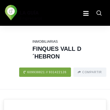
INMOBILIARIAS
FINQUES VALL D
´HEBRON
609938821 // 931422126
COMPARTIR