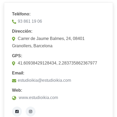
Teléfono:
93 861 19 06
Dirección:
Carrer de Jaume Balmes, 24, 08401
Granollers, Barcelona
GPS:
41.60938429128434, 2.283735862367977
Email:
estudioikia@estudioikia.com
Web:
www.estudioikia.com