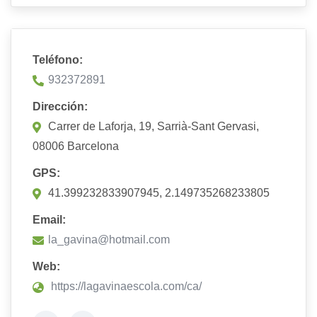
Teléfono:
932372891
Dirección:
Carrer de Laforja, 19, Sarrià-Sant Gervasi,
08006 Barcelona
GPS:
41.399232833907945, 2.149735268233805
Email:
la_gavina@hotmail.com
Web:
https://lagavinaescola.com/ca/