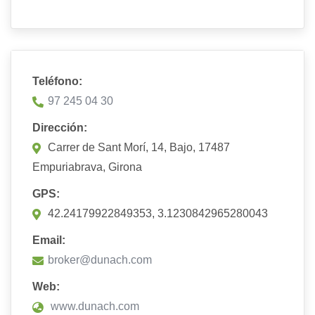
Teléfono:
97 245 04 30
Dirección:
Carrer de Sant Morí, 14, Bajo, 17487
Empuriabrava, Girona
GPS:
42.24179922849353, 3.1230842965280043
Email:
broker@dunach.com
Web:
www.dunach.com