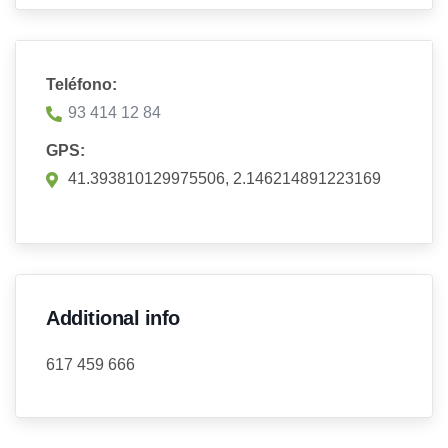
Teléfono:
93 414 12 84
GPS:
41.393810129975506, 2.146214891223169
Additional info
617 459 666