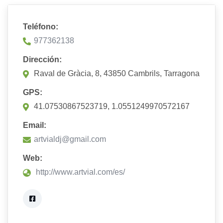
Teléfono:
977362138
Dirección:
Raval de Gràcia, 8, 43850 Cambrils, Tarragona
GPS:
41.07530867523719, 1.0551249970572167
Email:
artvialdj@gmail.com
Web:
http://www.artvial.com/es/