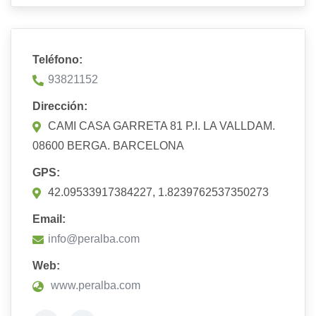
Teléfono:
93821152
Dirección:
CAMI CASA GARRETA 81 P.I. LA VALLDAM.
08600 BERGA. BARCELONA
GPS:
42.09533917384227, 1.8239762537350273
Email:
info@peralba.com
Web:
www.peralba.com