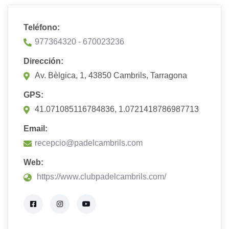
Teléfono:
977364320 - 670023236
Dirección:
Av. Bèlgica, 1, 43850 Cambrils, Tarragona
GPS:
41.071085116784836, 1.0721418786987713
Email:
recepcio@padelcambrils.com
Web:
https://www.clubpadelcambrils.com/