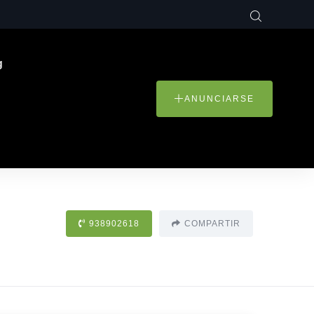
g
ANUNCIARSE
938902618
COMPARTIR