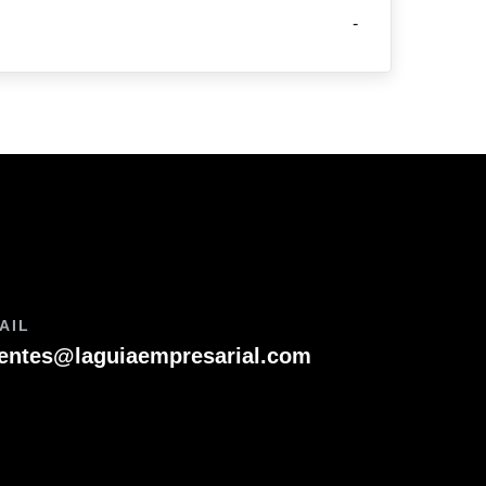
-
AIL
ientes@laguiaempresarial.com