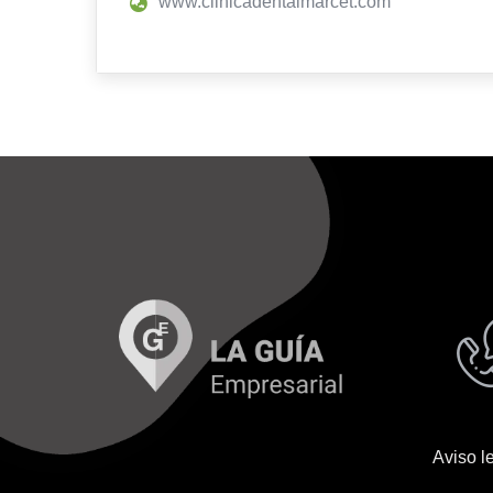
www.clinicadentalmarcet.com
Aviso l