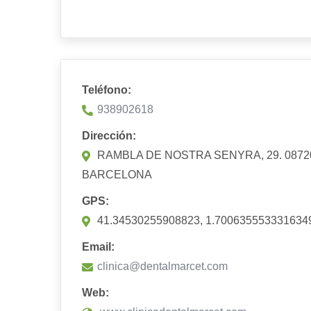
Teléfono:
938902618
Dirección:
RAMBLA DE NOSTRA SENYRA, 29. 087
BARCELONA
GPS:
41.34530255908823, 1.700635553331634
Email:
clinica@dentalmarcet.com
Web: