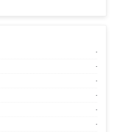
-
-
-
-
-
-