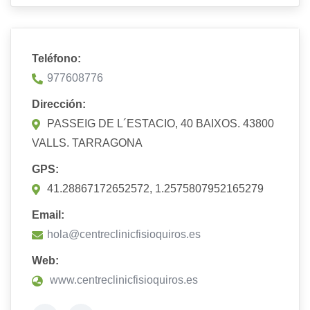
Teléfono:
977608776
Dirección:
PASSEIG DE L´ESTACIO, 40 BAIXOS. 43800
VALLS. TARRAGONA
GPS:
41.28867172652572, 1.2575807952165279
Email:
hola@centreclinicfisioquiros.es
Web:
www.centreclinicfisioquiros.es