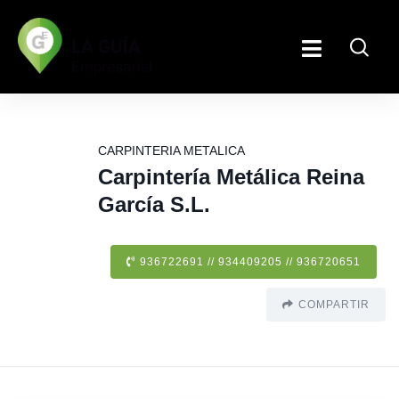
CARPINTERIA METALICA
Carpintería Metálica Reina
García S.L.
936722691 // 934409205 // 936720651
COMPARTIR