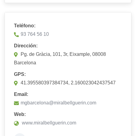
Teléfono:
93 764 56 10
Dirección:
Pg. de Gràcia, 101, 3r, Eixample, 08008
Barcelona
GPS:
41.395580397384734, 2.160023042437547
Email:
mgbarcelona@miralbellguerin.com
Web:
www.miralbellguerin.com