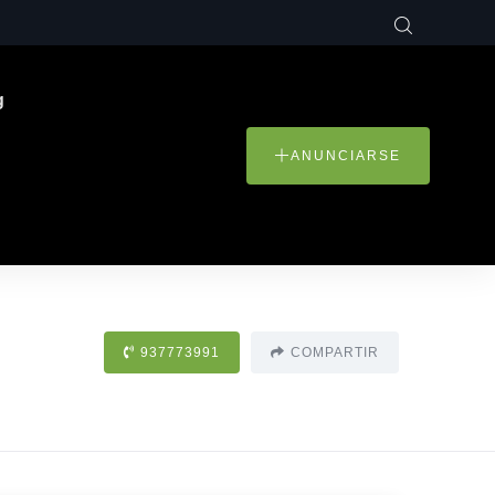
g
ANUNCIARSE
937773991
COMPARTIR