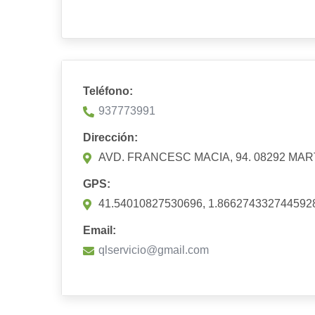
Teléfono:
937773991
Dirección:
AVD. FRANCESC MACIA, 94. 08292 M
GPS:
41.54010827530696, 1.866274332744592
Email:
qlservicio@gmail.com